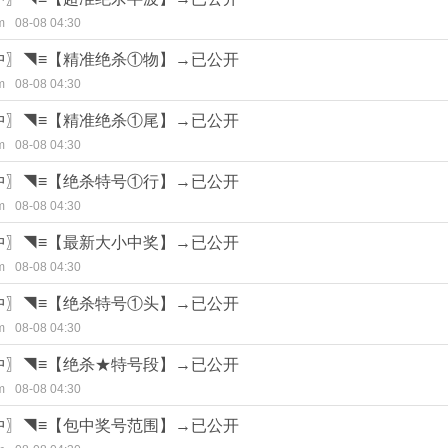
m
08-08 04:30
子必中〗◥≡【精准绝杀①物】→已公开
m
08-08 04:30
子必中〗◥≡【精准绝杀①尾】→已公开
m
08-08 04:30
子必中〗◥≡【绝杀特号①行】→已公开
m
08-08 04:30
子必中〗◥≡【最新大小中奖】→已公开
m
08-08 04:30
子必中〗◥≡【绝杀特号①头】→已公开
m
08-08 04:30
子必中〗◥≡【绝杀★特号段】→已公开
m
08-08 04:30
子必中〗◥≡【包中奖号范围】→已公开