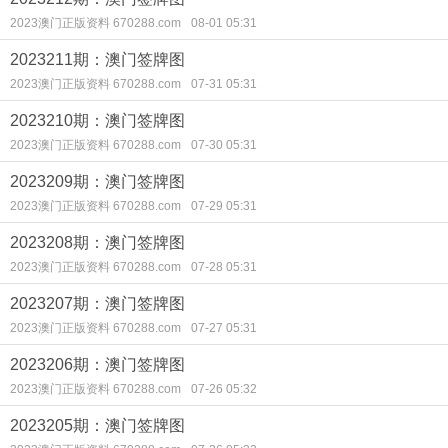
2023澳门正版资料 670288.com
08-01 05:31
2023211期：澳门签牌图
2023澳门正版资料 670288.com
07-31 05:31
2023210期：澳门签牌图
2023澳门正版资料 670288.com
07-30 05:31
2023209期：澳门签牌图
2023澳门正版资料 670288.com
07-29 05:31
2023208期：澳门签牌图
2023澳门正版资料 670288.com
07-28 05:31
2023207期：澳门签牌图
2023澳门正版资料 670288.com
07-27 05:31
2023206期：澳门签牌图
2023澳门正版资料 670288.com
07-26 05:32
2023205期：澳门签牌图