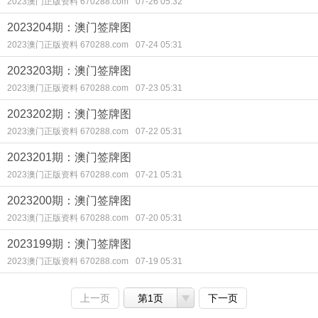
2023澳门正版资料 670288.com
07-26 05:32
2023204期：澳门签牌图
2023澳门正版资料 670288.com
07-24 05:31
2023203期：澳门签牌图
2023澳门正版资料 670288.com
07-23 05:31
2023202期：澳门签牌图
2023澳门正版资料 670288.com
07-22 05:31
2023201期：澳门签牌图
2023澳门正版资料 670288.com
07-21 05:31
2023200期：澳门签牌图
2023澳门正版资料 670288.com
07-20 05:31
2023199期：澳门签牌图
2023澳门正版资料 670288.com
07-19 05:31
上一页
第1页
下一页