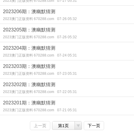
2023澳门正版资料 670288.com
07-27 05:31
2023206期：澳幽默猜测
2023澳门正版资料 670288.com
07-26 05:32
2023205期：澳幽默猜测
2023澳门正版资料 670288.com
07-26 05:32
2023204期：澳幽默猜测
2023澳门正版资料 670288.com
07-24 05:31
2023203期：澳幽默猜测
2023澳门正版资料 670288.com
07-23 05:31
2023202期：澳幽默猜测
2023澳门正版资料 670288.com
07-22 05:31
2023201期：澳幽默猜测
2023澳门正版资料 670288.com
07-21 05:31
上一页
第1页
下一页